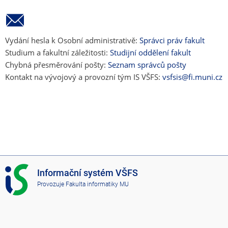
Vydání hesla k Osobní administrativě:
Správci práv fakult
Studium a fakultní záležitosti:
Studijní oddělení fakult
Chybná přesměrování pošty:
Seznam správců pošty
Kontakt na vývojový a provozní tým IS VŠFS:
vsfsis@fi.muni.cz
I
Informační systém VŠFS
S
Provozuje
Fakulta informatiky MU
V
Š
F
S