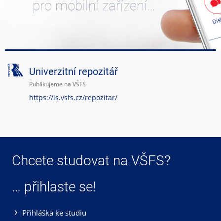
pro mobilní zařízení…
Univerzitní repozitář
Publikujeme na VŠFS
https://is.vsfs.cz/repozitar/
Chcete studovat na VŠFS?
… přihlaste se!
Přihláška ke studiu