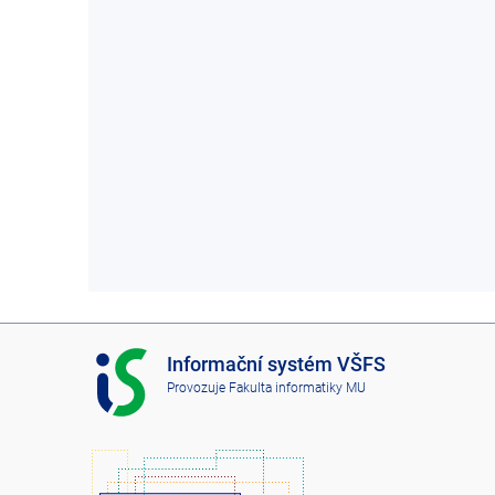
I
Informační systém VŠFS
S
Provozuje
Fakulta informatiky MU
V
Š
F
S