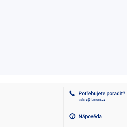
Potřebujete poradit?
vsfsis@fi.muni.cz
Nápověda