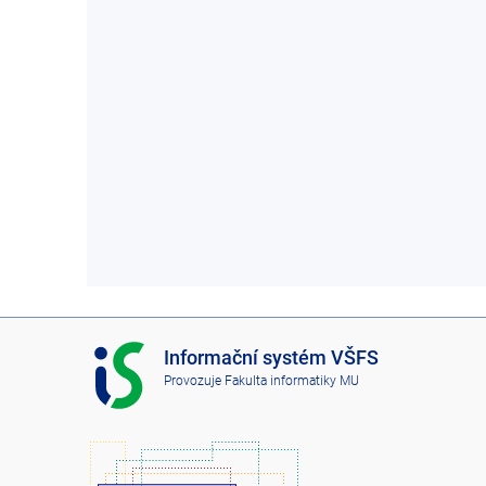
I
Informační systém VŠFS
S
Provozuje
Fakulta informatiky MU
V
Š
F
S