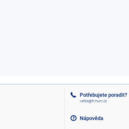
Potřebujete poradit?
vsfsis@fi.muni.cz
Nápověda