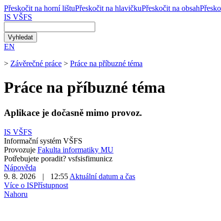
Přeskočit na horní lištu
Přeskočit na hlavičku
Přeskočit na obsah
Přesko
IS VŠFS
EN
>
Závěrečné práce
>
Práce na příbuzné téma
Práce na příbuzné téma
Aplikace je dočasně mimo provoz.
IS VŠFS
Informační systém VŠFS
Provozuje
Fakulta informatiky MU
Potřebujete poradit?
vs
fs
is
fi
mun
i
cz
Nápověda
9. 8. 2026
|
12:55
Aktuální datum a čas
Více o IS
Přístupnost
Nahoru