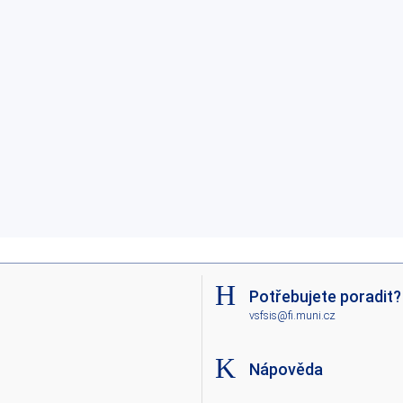
Potřebujete poradit?
vsfsis@fi.muni.cz
Nápověda