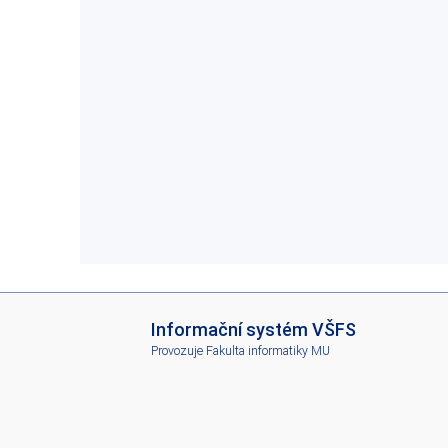
I
Informační systém VŠFS
S
Provozuje
Fakulta informatiky MU
V
Š
F
S