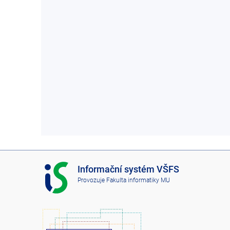
I
Informační systém VŠFS
S
Provozuje
Fakulta informatiky MU
V
Š
F
S