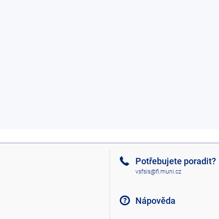
Potřebujete poradit?
vsfsis@fi.muni.cz
Nápověda