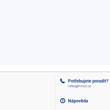
Potřebujete poradit?
vsfsis@fi.muni.cz
Nápověda