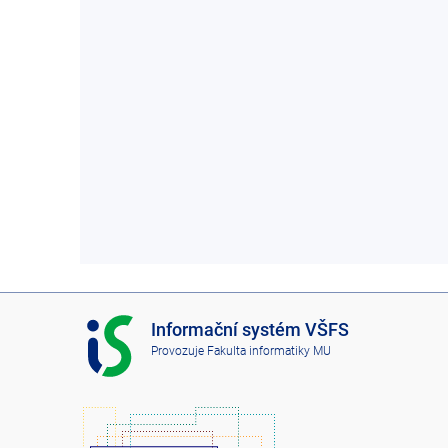
I
Informační systém VŠFS
S
Provozuje
Fakulta informatiky MU
V
Š
F
S