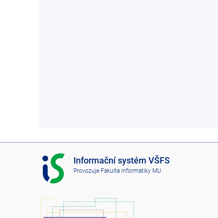
I
Informační systém VŠFS
S
Provozuje
Fakulta informatiky MU
V
Š
F
S