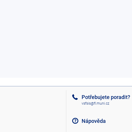
Potřebujete poradit?
vsfsis@fi.muni.cz
Nápověda