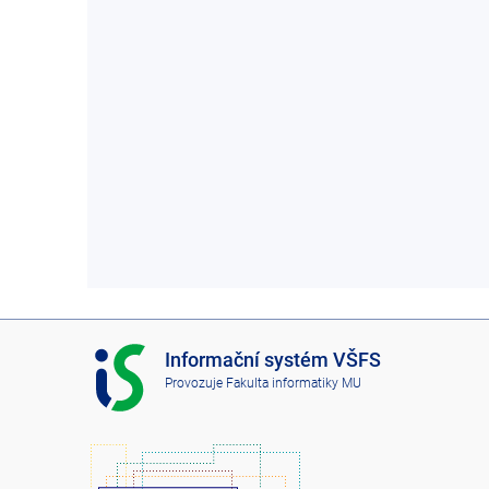
I
Informační systém VŠFS
S
Provozuje
Fakulta informatiky MU
V
Š
F
S