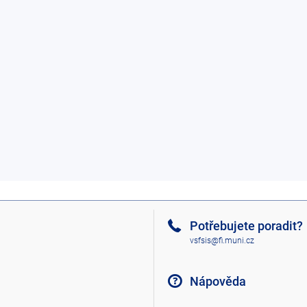
Potřebujete poradit?
vsfsis@fi.muni.cz
Nápověda