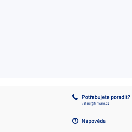
Potřebujete poradit?
vsfsis@fi.muni.cz
Nápověda