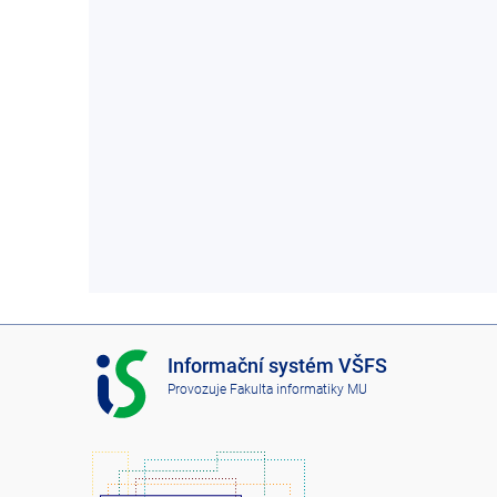
I
Informační systém VŠFS
S
Provozuje
Fakulta informatiky MU
V
Š
F
S