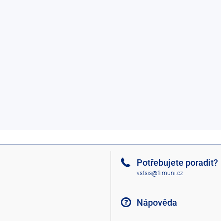
Potřebujete poradit?
vsfsis@fi.muni.cz
Nápověda