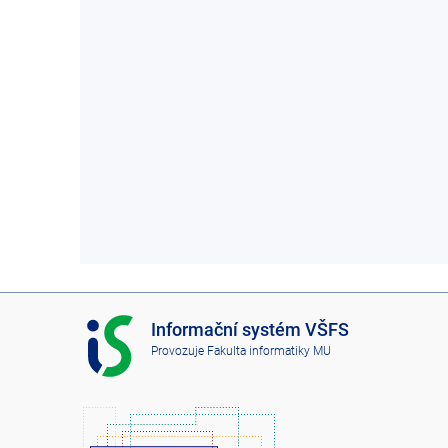
I
Informační systém VŠFS
S
Provozuje
Fakulta informatiky MU
V
Š
F
S