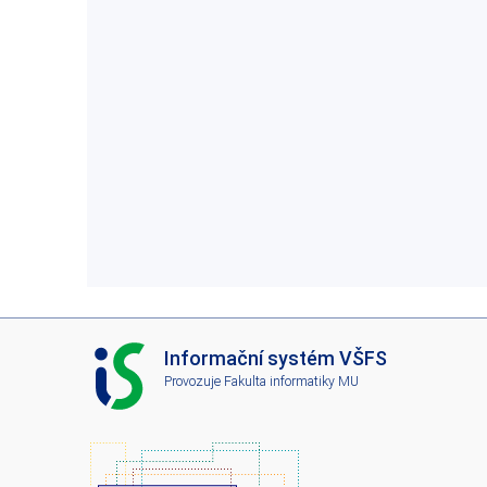
I
Informační systém VŠFS
S
Provozuje
Fakulta informatiky MU
V
Š
F
S