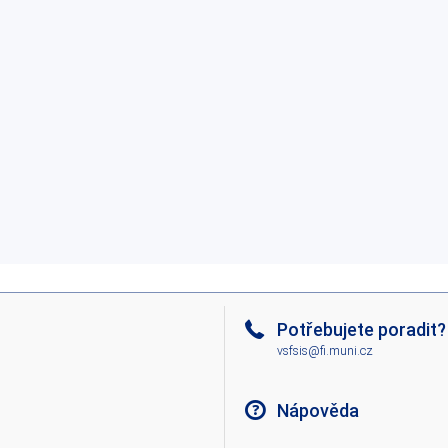
Potřebujete poradit?
vsfsis@fi.muni.cz
Nápověda