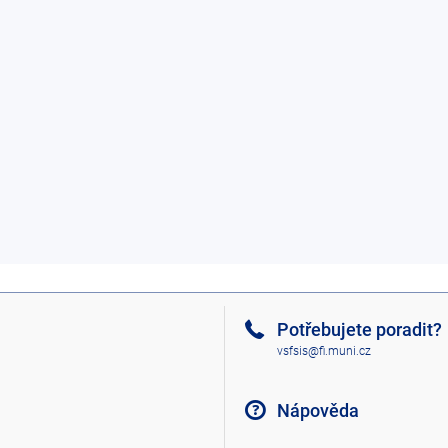
Potřebujete poradit?
vsfsis@fi.muni.cz
Nápověda