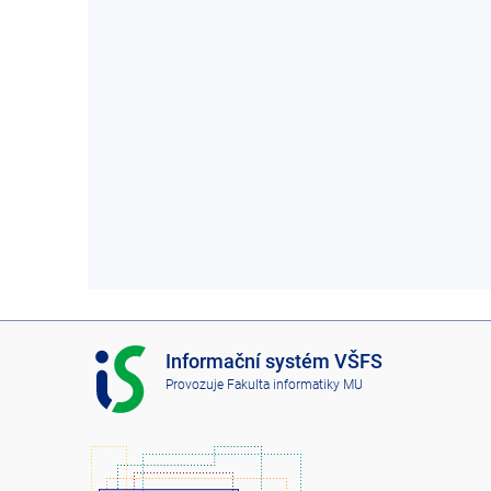
I
Informační systém VŠFS
S
Provozuje
Fakulta informatiky MU
V
Š
F
S