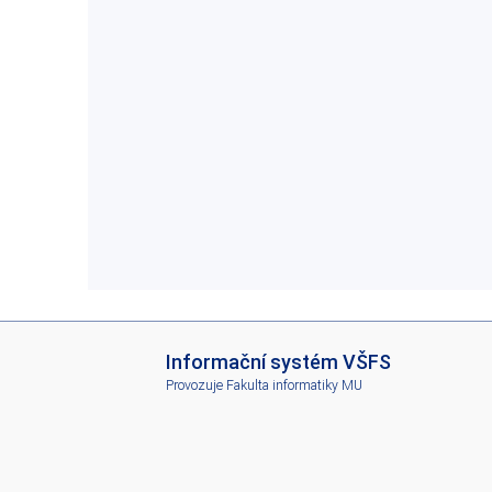
I
Informační systém VŠFS
S
Provozuje
Fakulta informatiky MU
V
Š
F
S