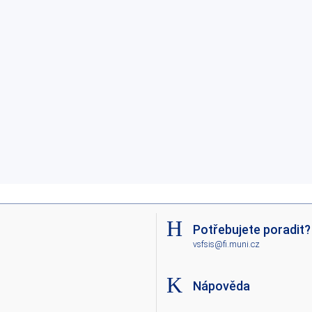
Potřebujete poradit?
vsfsis@fi.muni.cz
Nápověda