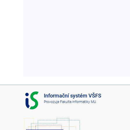
I
Informační systém VŠFS
S
Provozuje
Fakulta informatiky MU
V
Š
F
S