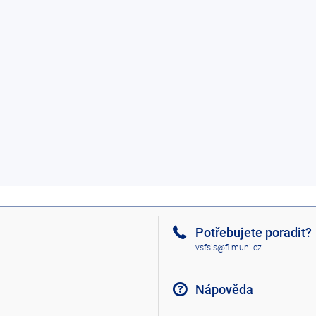
Potřebujete poradit?
vsfsis@fi.muni.cz
Nápověda