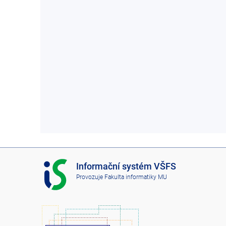
I
Informační systém VŠFS
S
Provozuje
Fakulta informatiky MU
V
Š
F
S