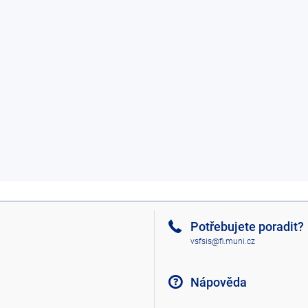
Potřebujete poradit?
vsfsis@fi.muni.cz
Nápověda