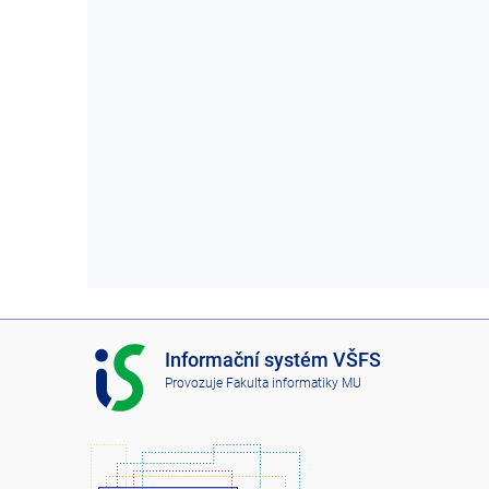
I
Informační systém VŠFS
S
Provozuje
Fakulta informatiky MU
V
Š
F
S