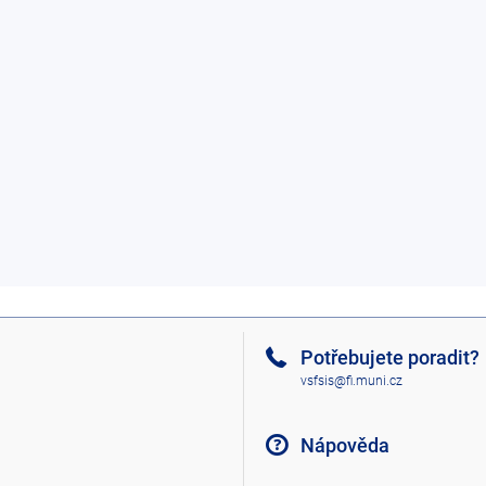
Potřebujete poradit?
vsfsis@fi.muni.cz
Nápověda