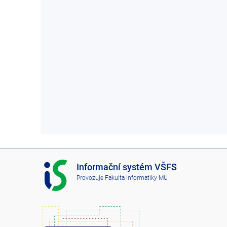
I
Informační systém VŠFS
S
Provozuje
Fakulta informatiky MU
V
Š
F
S