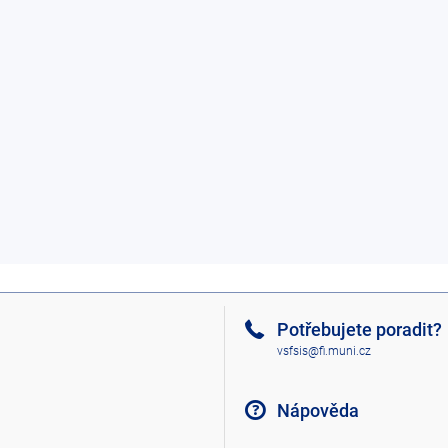
Potřebujete poradit?
vsfsis@fi.muni.cz
Nápověda