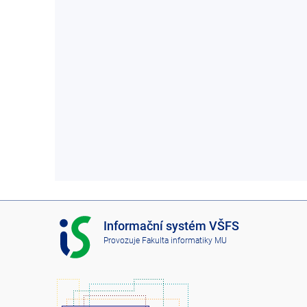
I
Informační systém VŠFS
S
Provozuje
Fakulta informatiky MU
V
Š
F
S