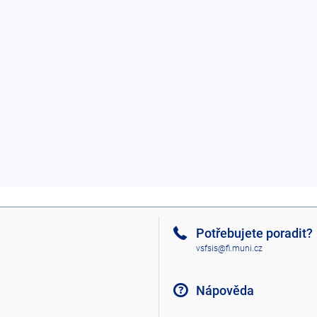
Potřebujete poradit?
vsfsis@fi.muni.cz
Nápověda