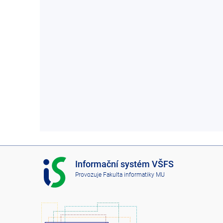
I
Informační systém VŠFS
S
Provozuje
Fakulta informatiky MU
V
Š
F
S