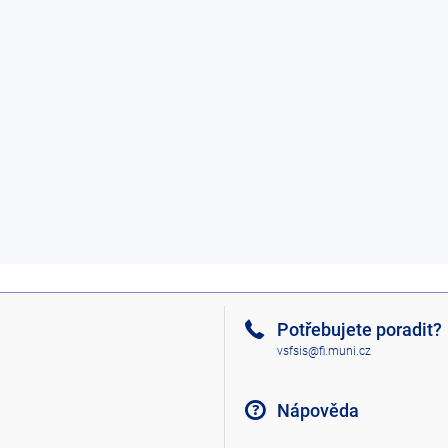
Potřebujete poradit?
vsfsis@fi.muni.cz
Nápověda