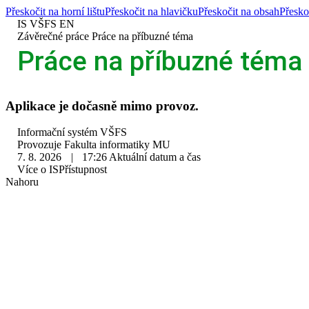
Přeskočit na horní lištu
Přeskočit na hlavičku
Přeskočit na obsah
Přesko
IS VŠFS
EN
>
Závěrečné práce
>
Práce na příbuzné téma
Práce na příbuzné téma
Aplikace je dočasně mimo provoz.
IS
Informační systém VŠFS
VŠFS
Provozuje
Fakulta informatiky MU
7. 8. 2026
|
17:26
Aktuální datum a čas
Více o IS
Přístupnost
Nahoru