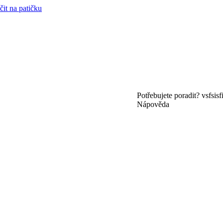
čit na patičku
Potřebujete poradit?
vsfsis
f
Nápověda