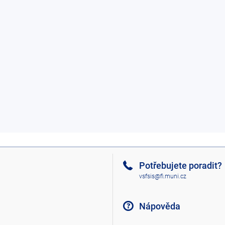
Potřebujete poradit?
vsfsis@fi.muni.cz
Nápověda