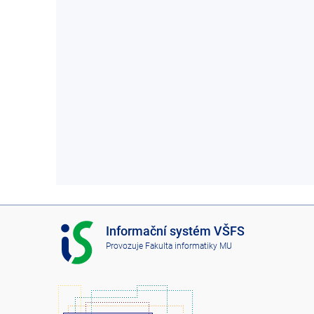
I
Informační systém VŠFS
S
Provozuje
Fakulta informatiky MU
V
Š
F
S