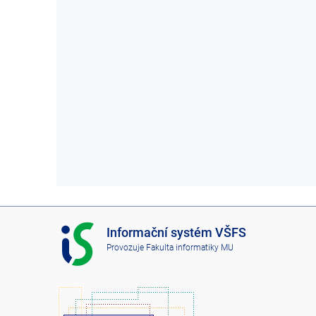
I
Informační systém VŠFS
S
Provozuje
Fakulta informatiky MU
V
Š
F
S