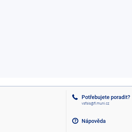
Potřebujete poradit?
vsfsis@fi.muni.cz
Nápověda