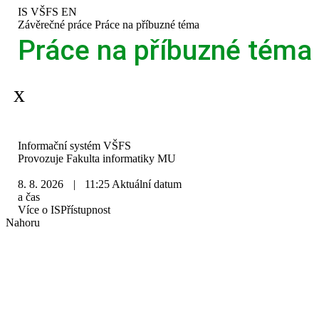
Přeskočit
Přeskočit
Přeskočit
Přeskočit
IS VŠFS
EN
na
na
na
na
>
Závěrečné práce
>
Práce na příbuzné téma
horní
hlavičku
obsah
patičku
Práce na příbuzné téma
lištu
Aplikace je dočasně mimo provoz.
IS
Informační systém VŠFS
VŠFS
Provozuje
Fakulta informatiky MU
8. 8. 2026
|
11:25
Aktuální datum
a čas
Více o IS
Přístupnost
Nahoru