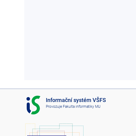
I
Informační systém VŠFS
S
Provozuje
Fakulta informatiky MU
V
Š
F
S