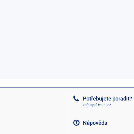
Potřebujete poradit?
vsfsis@fi.muni.cz
Nápověda