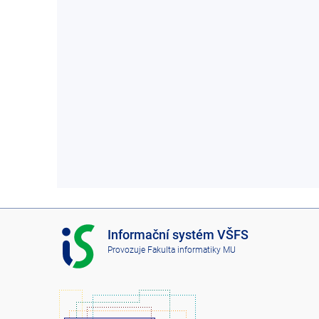
I
Informační systém VŠFS
S
Provozuje
Fakulta informatiky MU
V
Š
F
S