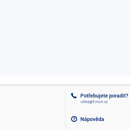
Potřebujete poradit?
vsfsis@fi.muni.cz
Nápověda