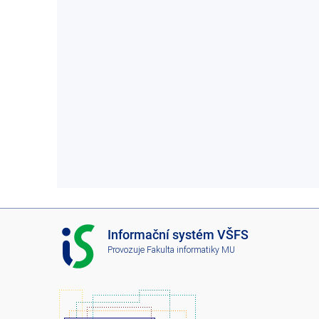
I
Informační systém VŠFS
S
Provozuje
Fakulta informatiky MU
V
Š
F
S