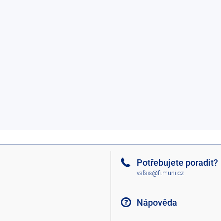
Potřebujete poradit?
vsfsis@fi.muni.cz
Nápověda