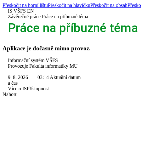
Přeskočit na horní lištu
Přeskočit na hlavičku
Přeskočit na obsah
Přesko
IS VŠFS
EN
>
Závěrečné práce
>
Práce na příbuzné téma
Práce na příbuzné téma
Aplikace je dočasně mimo provoz.
IS
Informační systém VŠFS
VŠFS
Provozuje
Fakulta informatiky MU
9. 8. 2026
|
03:14
Aktuální datum
a čas
Více o IS
Přístupnost
Nahoru