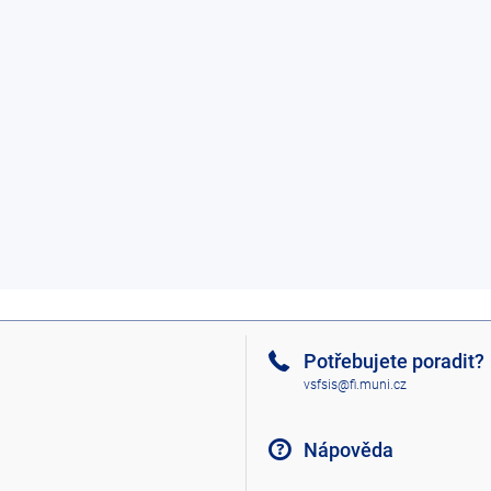
Potřebujete poradit?
vsfsis@fi.muni.cz
Nápověda