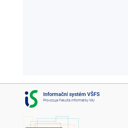
I
Informační systém VŠFS
S
Provozuje
Fakulta informatiky MU
V
Š
F
S