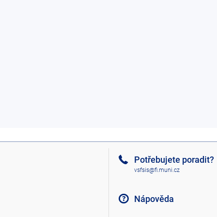
Potřebujete poradit?
vsfsis@fi.muni.cz
Nápověda