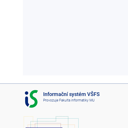
I
Informační systém VŠFS
S
Provozuje
Fakulta informatiky MU
V
Š
F
S