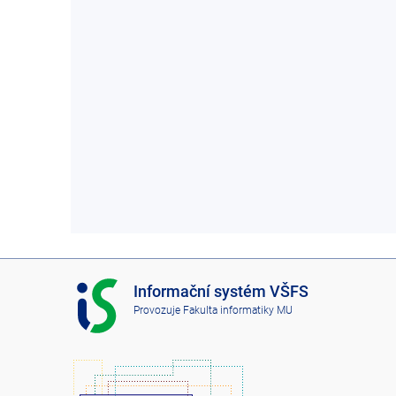
I
Informační systém VŠFS
S
Provozuje
Fakulta informatiky MU
V
Š
F
S