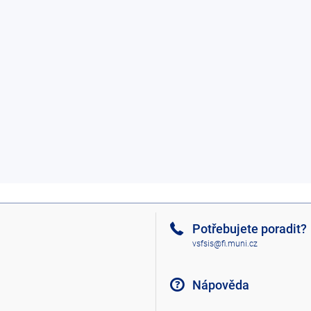
Potřebujete poradit?
vsfsis@fi.muni.cz
Nápověda