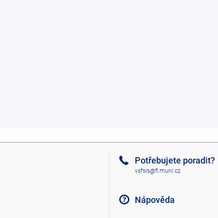
Potřebujete poradit?
vsfsis@fi.muni.cz
Nápověda