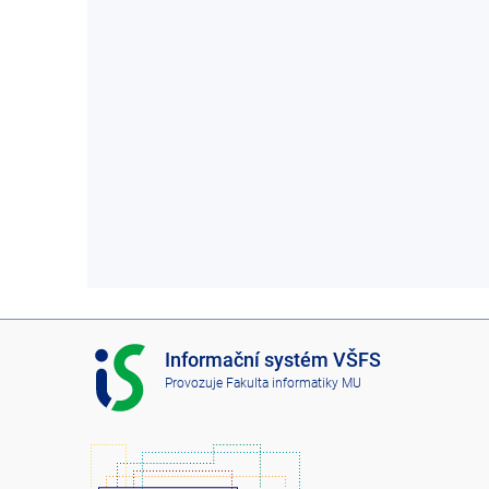
I
Informační systém VŠFS
S
Provozuje
Fakulta informatiky MU
V
Š
F
S