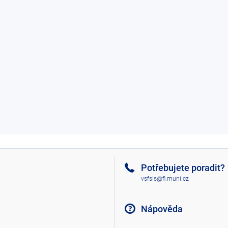
Potřebujete poradit?
vsfsis@fi.muni.cz
Nápověda