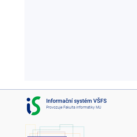
I
Informační systém VŠFS
S
Provozuje
Fakulta informatiky MU
V
Š
F
S