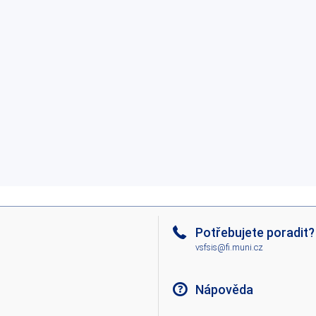
Potřebujete poradit?
vsfsis@fi.muni.cz
Nápověda