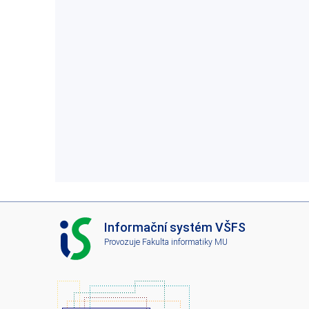
I
Informační systém VŠFS
S
Provozuje
Fakulta informatiky MU
V
Š
F
S