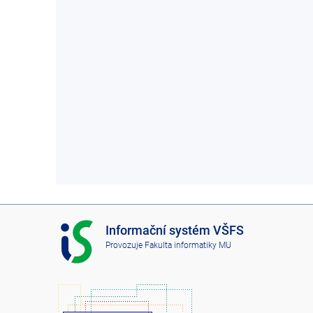
I
Informační systém VŠFS
S
Provozuje
Fakulta informatiky MU
V
Š
F
S