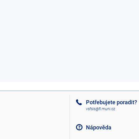
Potřebujete poradit?
vsfsis@fi.muni.cz
Nápověda