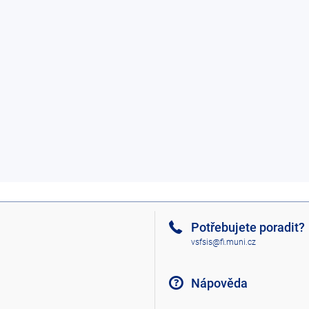
Potřebujete poradit?
vsfsis@fi.muni.cz
Nápověda