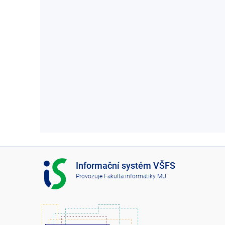
I
Informační systém VŠFS
S
Provozuje
Fakulta informatiky MU
V
Š
F
S