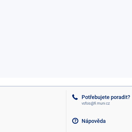
Potřebujete poradit?
vsfsis@fi.muni.cz
Nápověda