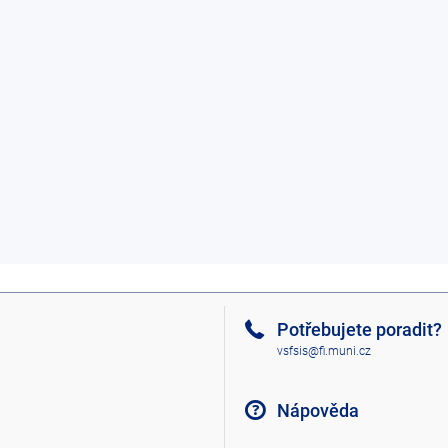
Potřebujete poradit?
vsfsis@fi.muni.cz
Nápověda