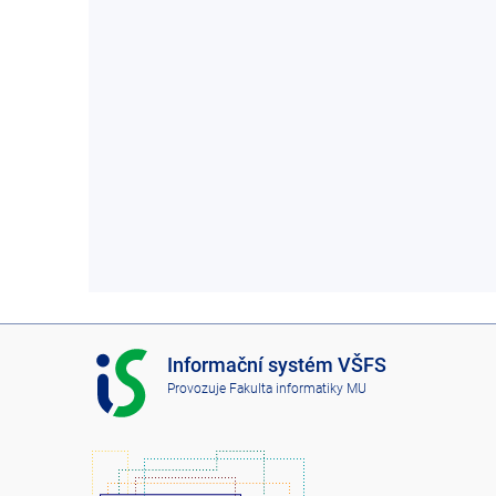
I
Informační systém VŠFS
S
Provozuje
Fakulta informatiky MU
V
Š
F
S