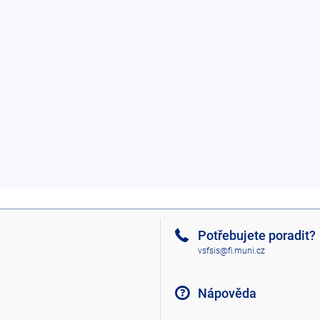
Potřebujete poradit?
vsfsis@fi.muni.cz
Nápověda