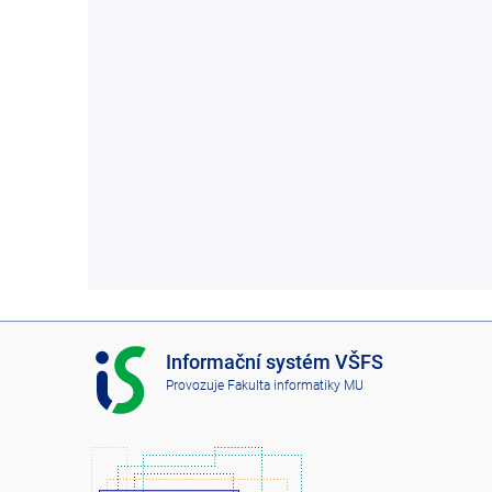
I
Informační systém VŠFS
S
Provozuje
Fakulta informatiky MU
V
Š
F
S