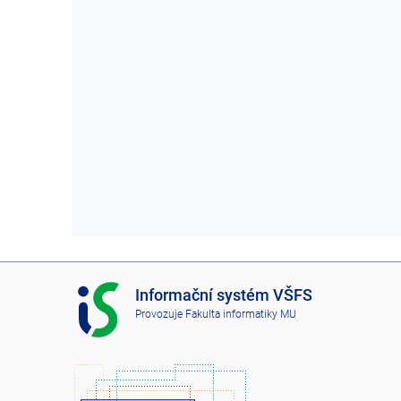
I
Informační systém VŠFS
S
Provozuje
Fakulta informatiky MU
V
Š
F
S