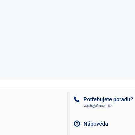
Potřebujete poradit?
vsfsis@fi.muni.cz
Nápověda