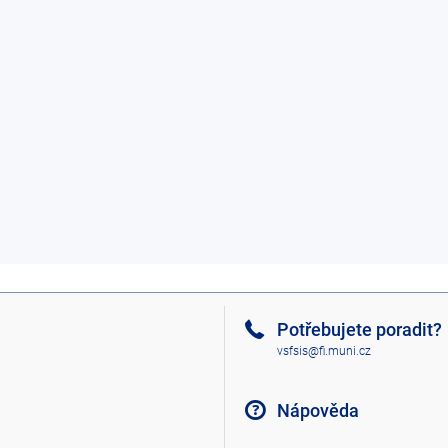
Potřebujete poradit?
vsfsis@fi.muni.cz
Nápověda