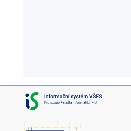
I
Informační systém VŠFS
S
Provozuje
Fakulta informatiky MU
V
Š
F
S