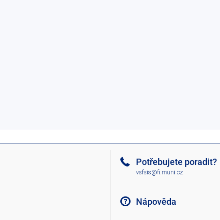
Potřebujete poradit?
vsfsis@fi.muni.cz
Nápověda