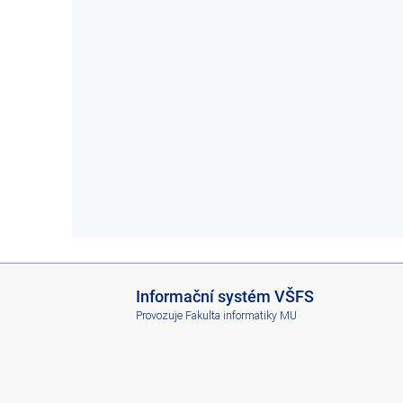
I
Informační systém VŠFS
S
Provozuje
Fakulta informatiky MU
V
Š
F
S