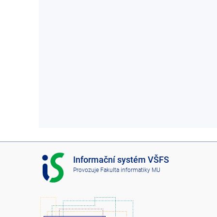
I
Informační systém VŠFS
S
Provozuje
Fakulta informatiky MU
V
Š
F
S