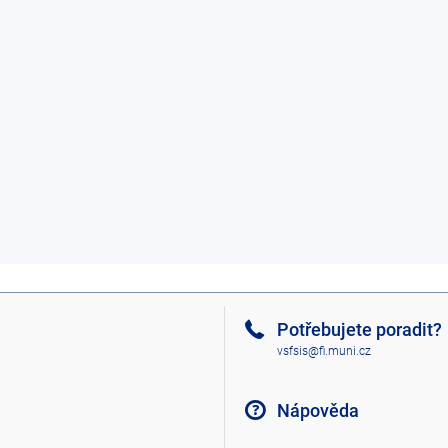
Potřebujete poradit?
vsfsis@fi.muni.cz
Nápověda