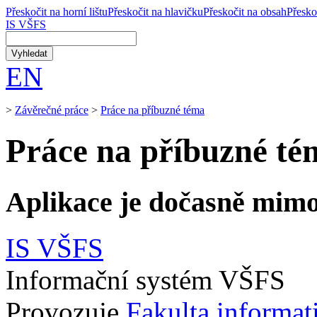
Přeskočit na horní lištu
Přeskočit na hlavičku
Přeskočit na obsah
Přesko
IS VŠFS
EN
>
Závěrečné práce
>
Práce na příbuzné téma
Práce na příbuzné té
Aplikace je dočasně mimo
IS VŠFS
Informační systém VŠFS
Provozuje
Fakulta informa