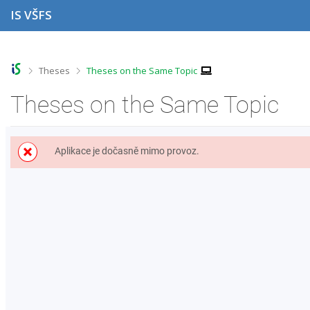
S
S
S
S
IS VŠFS
k
k
k
k
i
i
i
i
p
p
p
p
t
t
t
t
o
o
o
o
>
>
Theses
Theses on the Same Topic
t
h
c
f
o
e
o
o
Theses on the Same Topic
p
a
n
o
b
d
t
t
a
e
e
e
r
r
n
r
Aplikace je dočasně mimo provoz.
t