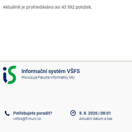
Aktuálně je prohledáváno asi 43 992 položek.
I
Informační systém VŠFS
S
Provozuje
Fakulta informatiky MU
V
Š
F
S
Potřebujete poradit?
8. 8. 2026
|
08:01
vsfsis@fi.muni.cz
Aktuální datum a čas