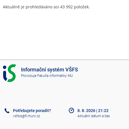
Aktuálně je prohledáváno asi 43 992 položek.
I
Informační systém VŠFS
S
Provozuje
Fakulta informatiky MU
V
Š
F
S
Potřebujete poradit?
8. 8. 2026
|
21:22
vsfsis@fi.muni.cz
Aktuální datum a čas