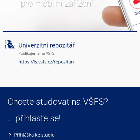
pro mobilní zařízení…
Univerzitní repozitář
Publikujeme na VŠFS
https://is.vsfs.cz/repozitar/
Chcete studovat na VŠFS?
… přihlaste se!
Přihláška ke studiu