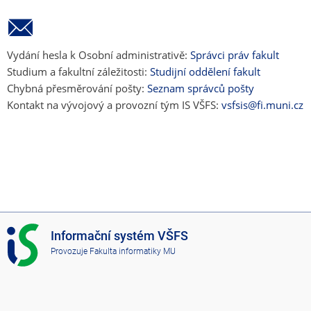
Vydání hesla k Osobní administrativě:
Správci práv fakult
Studium a fakultní záležitosti:
Studijní oddělení fakult
Chybná přesměrování pošty:
Seznam správců pošty
Kontakt na vývojový a provozní tým IS VŠFS:
vsfsis@fi.muni.cz
I
Informační systém VŠFS
S
Provozuje
Fakulta informatiky MU
V
Š
F
S