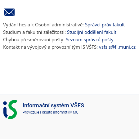
Vydání hesla k Osobní administrativě:
Správci práv fakult
Studium a fakultní záležitosti:
Studijní oddělení fakult
Chybná přesměrování pošty:
Seznam správců pošty
Kontakt na vývojový a provozní tým IS VŠFS:
vsfsis@fi.muni.cz
I
Informační systém VŠFS
S
Provozuje
Fakulta informatiky MU
V
Š
F
S