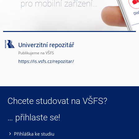
pro mobilní zařízení…
Univerzitní repozitář
Publikujeme na VŠFS
https://is.vsfs.cz/repozitar/
Chcete studovat na VŠFS?
… přihlaste se!
Přihláška ke studiu