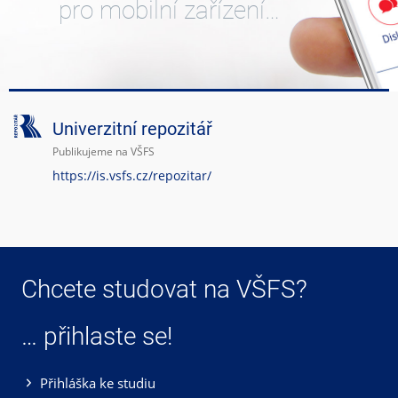
pro mobilní zařízení…
Univerzitní repozitář
Publikujeme na VŠFS
https://is.vsfs.cz/repozitar/
Chcete studovat na VŠFS?
… přihlaste se!
Přihláška ke studiu