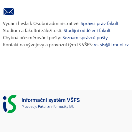
Vydání hesla k Osobní administrativě:
Správci práv fakult
Studium a fakultní záležitosti:
Studijní oddělení fakult
Chybná přesměrování pošty:
Seznam správců pošty
Kontakt na vývojový a provozní tým IS VŠFS:
vsfsis@fi.muni.cz
I
Informační systém VŠFS
S
Provozuje
Fakulta informatiky MU
V
Š
F
S